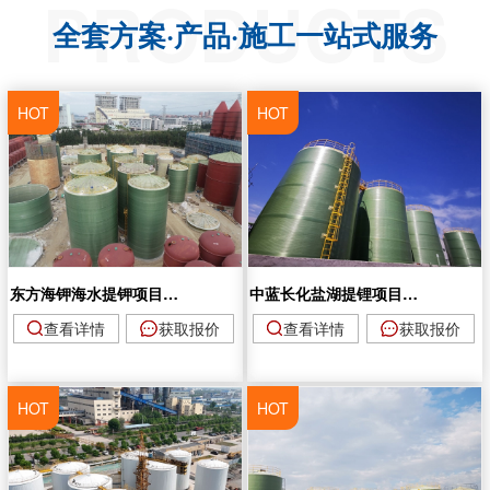
PRODUCTS
全套方案·产品·施工一站式服务
HOT
HOT
东方海钾海水提钾项目玻璃钢储罐群
中蓝长化盐湖提锂项目现场罐
查看详情
获取报价
查看详情
获取报价
HOT
HOT