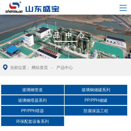
中/
EN
产
品
中
心
PRODUCTS
当前位置：
网站首页
-
产品中心
玻璃钢管道
玻璃钢储罐系列
玻璃钢塔器系列
PP/PPH储罐
PP/PPH塔器
防腐保温工程
环保配套设备系列