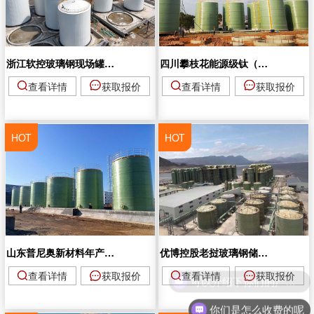
浙江软控玻璃钢现场罐项目
四川攀枝花能源级钛（合金）材料（钛白粉）项目储罐
查看详情
获取报价
查看详情
获取报价
HOT
HOT
山东普尼奥新材料年产20万吨水处理药剂项目玻璃钢储罐
优博控股老挝玻璃钢储罐吸收塔项目
查看详情
获取报价
查看详情
获取报价
你们是怎么收费的呢